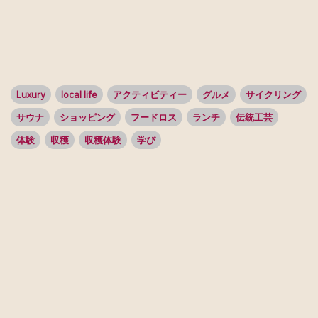
Luxury
local life
アクティビティー
グルメ
サイクリング
サウナ
ショッピング
フードロス
ランチ
伝統工芸
体験
収穫
収穫体験
学び