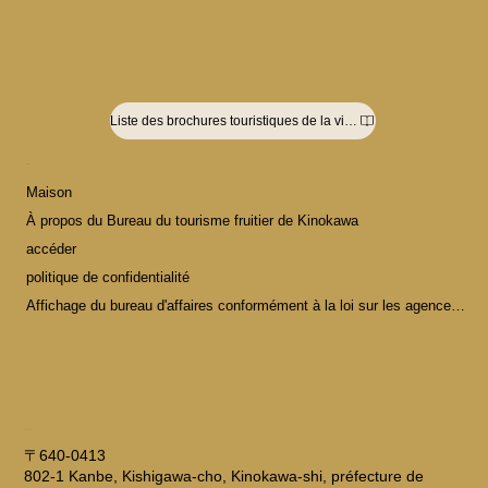
Liste des brochures touristiques de la ville de Kinokawa
MENU
Maison
À propos du Bureau du tourisme fruitier de Kinokawa
accéder
politique de confidentialité
Affichage du bureau d'affaires conformément à la loi sur les agences de voyages
ADRESSE
〒640-0413
802-1 Kanbe, Kishigawa-cho, Kinokawa-shi, préfecture de