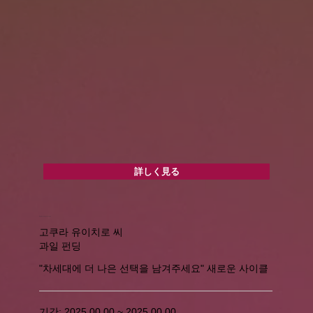
詳しく見る
e-bike로 둘러싼 로컬 체험! 수확과 산정 활동
고쿠라 유이치로 씨
과일 펀딩
"차세대에 더 나은 선택을 남겨주세요" 새로운 사이클
기간: 2025.00.00 ~ 2025.00.00