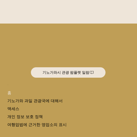
기노가와시 관광 팜플렛 일람
MENU
홈
기노가와 과일 관광국에 대해서
액세스
개인 정보 보호 정책
여행업법에 근거한 영업소의 표시