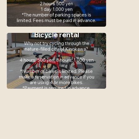
2 hours 500 yen
1 day 1,000 yen
*The number of parking spaces is
limited. Fees must be paid in advance.
Bicycle rental
Why not try cycling through the
nature-filled city of Kinokawa?
4 hours: 500 yen, 8 hours: 1,000 yen
*Number of bikes is limited. Please
make a reservation in advance if you
are using 4 or more bikes.
*Payment is required in advance.