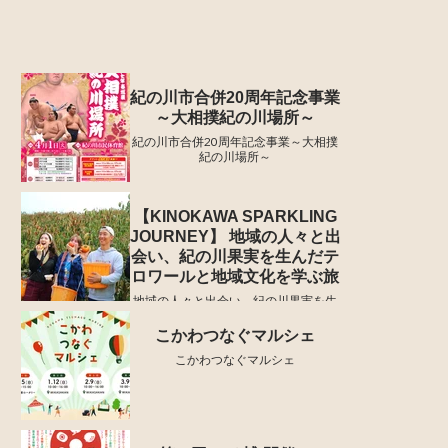
紀の川市合併20周年記念事業
～大相撲紀の川場所～
紀の川市合併20周年記念事業～大相撲
紀の川場所～
【KINOKAWA SPARKLING
JOURNEY】 地域の人々と出
会い、紀の川果実を生んだテ
ロワールと地域文化を学ぶ旅
地域の人々と出会い、紀の川果実を生
んだテロワールと地域文化を学ぶ旅
こかわつなぐマルシェ
こかわつなぐマルシェ