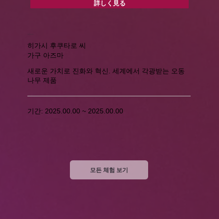
詳しく見る
전통 공예사에게 제자들이!
오동나무 전통 공예품 수제 체험
히가시 후쿠타로 씨
가구 아즈마
새로운 가치로 진화와 혁신. 세계에서 각광받는 오동
나무 제품
기간: 2025.00.00 ~ 2025.00.00
모든 체험 보기