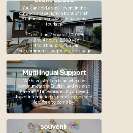
You can hold a small event in the
outdoor space right in front of Kishi
Station, which is visited by many
tourists.
・Less than 2 hours: 1,100 yen
・2 to 4 hours: 2,200 yen
・4 to 8 hours: 4,400 yen
*For commercial purposes, the usage
fee will be increased by 50%.
Multilingual Support
We have staff on hand who can
communicate in English, and we also
have an AI interpreter. If you need
travel information or need help, please
feel free to come by.
souvenir