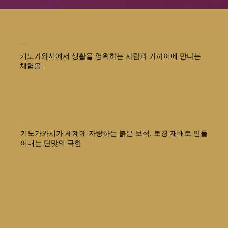
Experience the local life
기노가와시에서 생활을 영위하는 사람과 가까이에 만나는
체험을.
키시가와 딸기 사냥원
기노가와시가 세계에 자랑하는 붉은 보석. 토경 재배로 만들
어내는 단맛의 극한