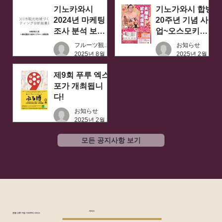
기노카와시
기노가와시 합병
2024년 마케팅
20주년 기념 사
조사 분석 보고
업~오스모키의
서
강 장소~
フルーツ観光局
お知らせ
2025년 8월 19일
2025년 2월 24일
제9회 푸루 엑스
포가 개최됩니
다!
お知らせ
2025년 2월 24일
모든 공지사항 보기
서비스
관광 교류 거점 기라쿠리 서비스