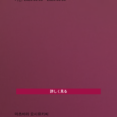
詳しく見る
수확 체험과 오리지널 칵테일 만들기
마츠바라 요시유키씨