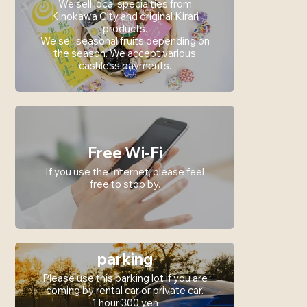
We sell local specialties from
Kinokawa City and original Kirari
products.
We sell seasonal fruits depending on
the season. We accept various
cashless payments.
Free Wi-Fi
If you use the Internet, please feel
free to stop by.
parking
Please use this parking lot if you are
coming by rental car or private car.
1 hour 300 yen