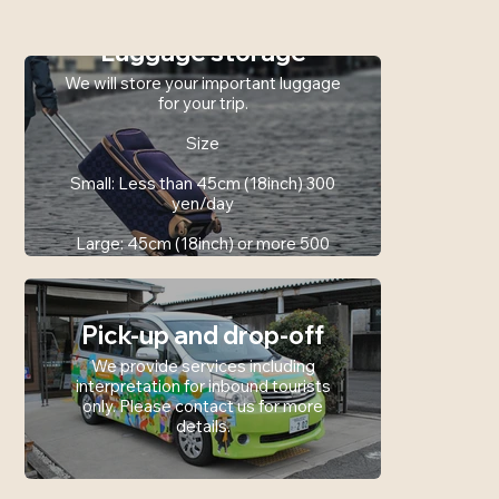
Luggage storage
We will store your important luggage
for your trip.
Size
Small: Less than 45cm (18inch) 300
yen/day
Large: 45cm (18inch) or more 500
yen/day
Pick-up and drop-off
We provide services including
interpretation for inbound tourists
only. Please contact us for more
details.
Event Space