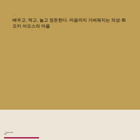
미치노에키 아오스노사토
배우고, 먹고, 놀고 정돈한다. 마음까지 가벼워지는 의성·화
오카 아오스의 마을
Recommend
추천