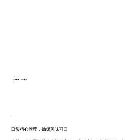
岸川草莓采摘园，一家综合性法人协会
代表董事：一木俊介
一木俊介
日常精心管理，确保美味可口