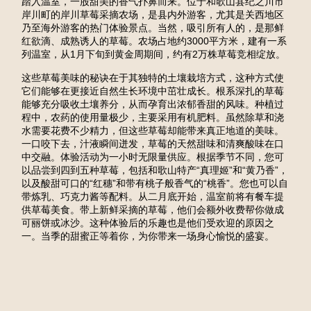
踏入温室，一股甜美的香气扑鼻而来。位于和歌山县纪之川市
岸川町的岸川草莓采摘农场，是县内外游客，尤其是关西地区
乃至海外游客的热门体验景点。当然，吸引所有人的，是那鲜
红欲滴、成熟诱人的草莓。农场占地约3000平方米，建有一系
列温室，从1月下旬到黄金周期间，约有2万株草莓竞相绽放。
这些草莓美味的秘诀在于其独特的土壤栽培方式，这种方式使
它们能够在更接近自然生长环境中茁壮成长。根系深扎的草莓
能够充分吸收土壤养分，从而孕育出浓郁香甜的风味。种植过
程中，农药的使用量极少，主要采用有机肥料。虽然除草和浇
水需要花费不少精力，但这些草莓却能带来真正地道的美味。
一口咬下去，汁液瞬间迸发，草莓的天然甜味和清爽酸味在口
中交融。体验活动为一小时无限量供应。根据季节不同，您可
以品尝到四到五种草莓，包括和歌山特产“真理姬”和“黄乃香”，
以及酸甜可口的“红穗”和带有桃子般香气的“桃香”。您也可以自
带炼乳、巧克力酱等配料。从二月底开始，温室前将有餐车提
供草莓美食。带上新鲜采摘的草莓，他们会额外收费帮你做成
可丽饼或冰沙。这种体验后的乐趣也是他们受欢迎的原因之
一。当季的甜蜜正等着你，为你带来一场身心愉悦的盛宴。