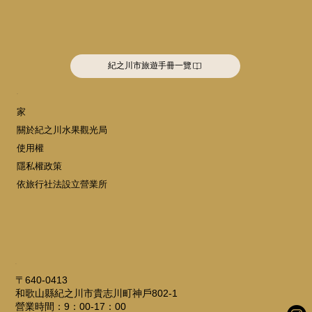
紀之川市旅遊手冊一覽
選單
家
關於紀之川水果觀光局
使用權
隱私權政策
依旅行社法設立營業所
地址
〒640-0413
和歌山縣紀之川市貴志川町神戶802-1
營業時間：9：00-17：00