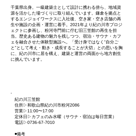
千葉県出身。一級建築士として設計に携わる傍ら、地域資
源を活かした場づくりに取り組んでいます。鎌倉を拠点と
するエンジョイワークスに入社後、空き家・空き店舗の再
生や施設の企画・運営に着手。2021年より紀の川市プロジ
ェクトに参画し、粉河寺門前に佇む旧三笠館の再生を担
当。歴史ある建物の魅力を残しつつ、宿泊・サウナ・カフ
ェを融合させた体験型施設へ。「受け身ではなく“自分ご
と”として考え・動き・成長することが大切」との思いを胸
に、紀の川市に居を構え、建築と運営の両面から地方創生
に挑んでいます。
紀の川三笠館
住所▷和歌山県紀の川市粉河2086
営業▷11:00〜17:00
定休日▷カフェのみ水曜（サウナ・宿泊は毎日営業）
電話▷0736-67-7010
◾️備考