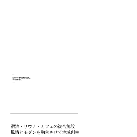
紀の川三笠館
紀の川市地域活性化起業人
和田拓将さん
Takumasa Wada
宿泊・サウナ・カフェの複合施設
風情とモダンを融合させて地域創生