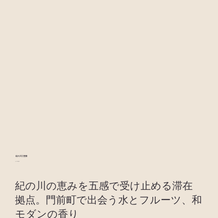
紀の川三笠館
Kinokawa Mikasakan
紀の川の恵みを五感で受け止める滞在
拠点。門前町で出会う水とフルーツ、和
モダンの香り