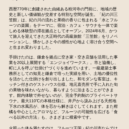
西暦770年に創建された由緒ある粉河寺の門前に、地域の歴
史と新しい価値観が交差する特別な空間が誕生。「紀の川三
笠館」は、紀の川の流れと果樹の香りに包まれる「水とフル
ーツの楽園」をテーマに、宿泊・カフェ・サウナを一体で楽
しめる体験型の滞在拠点としてオープン。2024年6月、かつ
て旅人を迎えてきた大正時代の高級旅館「三笠館」をリノベ
ーションし、懐かしさと今の感性が心地よく溶け合う空間へ
と生まれ変わりました。
手掛けたのは、鎌倉を拠点に空き家・空き店舗を活用した事
業を20以上展開する「エンジョイワークス」。市と協働し、
町に人を呼ぶ“仕掛け”づくりを進めています。一級建築士事
務所としての知見と鎌倉で培った実績を用い、土地の優位性
を活かした仕掛けを創り出しました。和モダンな客室は、キ
ッチン付きのゲストハウス仕様。地元直売所で手に入れた旬
の果物を味わいながら、暮らすように泊まることができま
す。館内体験で外せないのが、完全予約制のプライベートサ
ウナ。最大110℃の本格仕様に、井戸から汲み上げる天然地
下水の水風呂が、体を芯から解きほぐしてくれます。また柑
橘を中心としたアロマなど、フルーツの可能性を広げる「食
べる以外の方法」も、さまざまに模索中です。
火照った体を満たすのは、フルーツ王国・紀の川市ならでは