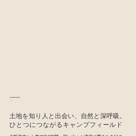
Camp Momo&Kite
Camp Momo and Kite
土地を知り人と出会い、自然と深呼吸。
ひとつにつながるキャンプフィールド