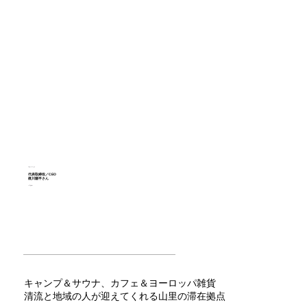
Camp Momo&Kite
代表取締役／CEO
梶川陽平さん
Yohei Kajikawa
キャンプ＆サウナ、カフェ＆ヨーロッパ雑貨
清流と地域の人が迎えてくれる山里の滞在拠点