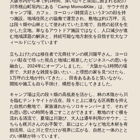
大阪市内から車で約1時間。深い山々と清流に囲まれる紀の
川市桃山町垣内にある「Camp Momo&Kite」は、サウナ付き
キャンプ場、カフェ、ヨーロッパ雑貨店という3つの顔を持
つ施設。地域住民との協働で運営され、敷地は約1万坪。元
は段々畑や山林として使われていた土地で、自然の起伏を生
かした立地。単なるアウトドア施設ではなく、人口減少が進
む地域課題の解決と、持続可能な地方創生を目指す壮大なフ
ィールドになっています
立ち上げたのは移住者で元商社マンの梶川陽平さん。ヨーロ
ッパ駐在で培った視点と地域に根差したビジネスへの思いを
融合し、2024年にオープンしました。「大阪から1時間の場
所で、大好きな雑貨を扱いたい…と理想の家を見つけたら、
1万坪の土地が付いてきた」。田舎あるあると笑いながら、
開拓や施工も自ら手掛け、構想を形にしてきました。
キャンプ場は元の段々畑の高低差を活かし、林の木陰から川
を臨むテントサイトが点在。段々と上に連なる区画数を抑え
た自然の敷地で、家族連れからソロキャンパーまで、それぞ
れ思い思いの時間を過ごすことができます。敷地のすぐ横を
流れる清流で、夏場は川遊び、大人は通年利用のサウナ。こ
ちらも梶川さんのお手製で、薪にはヒノキなど地元木材を有
効活用。山と川と空だけが視界に広がる、自然と一体のとと
のい体験が待っています。