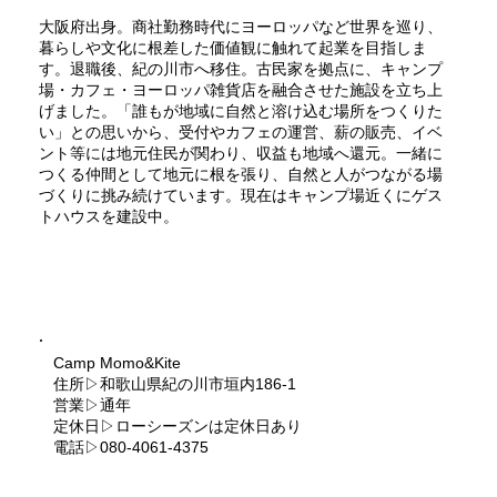
大阪府出身。商社勤務時代にヨーロッパなど世界を巡り、
暮らしや文化に根差した価値観に触れて起業を目指しま
す。退職後、紀の川市へ移住。古民家を拠点に、キャンプ
場・カフェ・ヨーロッパ雑貨店を融合させた施設を立ち上
げました。「誰もが地域に自然と溶け込む場所をつくりた
い」との思いから、受付やカフェの運営、薪の販売、イベ
ント等には地元住民が関わり、収益も地域へ還元。一緒に
つくる仲間として地元に根を張り、自然と人がつながる場
づくりに挑み続けています。現在はキャンプ場近くにゲス
トハウスを建設中。
Camp Momo&Kite
住所▷和歌山県紀の川市垣内186-1
営業▷通年
定休日▷ローシーズンは定休日あり
電話▷080-4061-4375