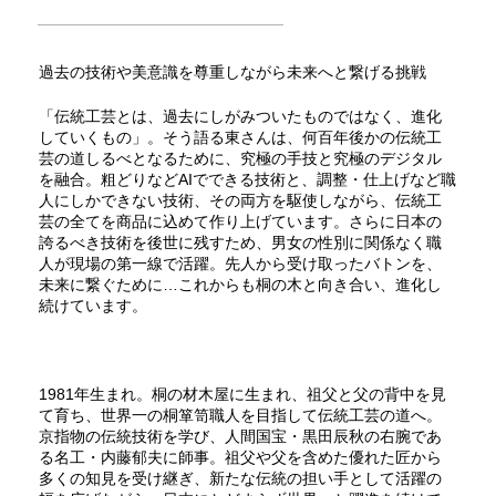
過去の技術や美意識を尊重しながら未来へと繋げる挑戦
「伝統工芸とは、過去にしがみついたものではなく、進化
していくもの」。そう語る東さんは、何百年後かの伝統工
芸の道しるべとなるために、究極の手技と究極のデジタル
を融合。粗どりなどAIでできる技術と、調整・仕上げなど職
人にしかできない技術、その両方を駆使しながら、伝統工
芸の全てを商品に込めて作り上げています。さらに日本の
誇るべき技術を後世に残すため、男女の性別に関係なく職
人が現場の第一線で活躍。先人から受け取ったバトンを、
未来に繋ぐために…これからも桐の木と向き合い、進化し
続けています。
1981年生まれ。桐の材木屋に生まれ、祖父と父の背中を見
て育ち、世界一の桐箪笥職人を目指して伝統工芸の道へ。
京指物の伝統技術を学び、人間国宝・黒田辰秋の右腕であ
る名工・内藤郁夫に師事。祖父や父を含めた優れた匠から
多くの知見を受け継ぎ、新たな伝統の担い手として活躍の