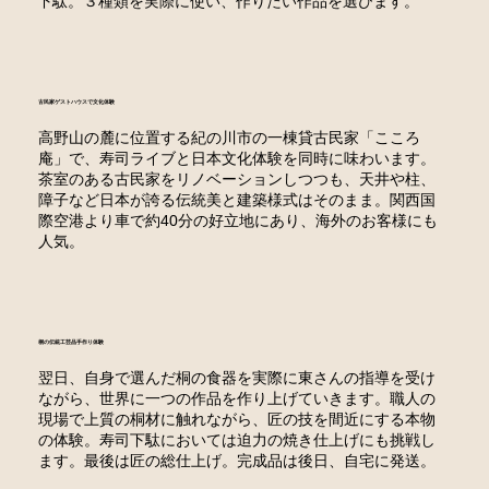
下駄。３種類を実際に使い、作りたい作品を選びます。
古民家ゲストハウスで文化体験
高野山の麓に位置する紀の川市の一棟貸古民家「こころ
庵」で、寿司ライブと日本文化体験を同時に味わいます。
茶室のある古民家をリノベーションしつつも、天井や柱、
障子など日本が誇る伝統美と建築様式はそのまま。関西国
際空港より車で約40分の好立地にあり、海外のお客様にも
人気。
桐の伝統工芸品手作り体験
翌日、自身で選んだ桐の食器を実際に東さんの指導を受け
ながら、世界に一つの作品を作り上げていきます。職人の
現場で上質の桐材に触れながら、匠の技を間近にする本物
の体験。寿司下駄においては迫力の焼き仕上げにも挑戦し
ます。最後は匠の総仕上げ。完成品は後日、自宅に発送。