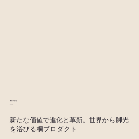
​家具のあづま
AZUMA Furniture
新たな価値で進化と革新。世界から脚光
を浴びる桐プロダクト