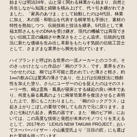
始まりは明治24年。山と深く関わる林業から始まり、自然と
共生しながら知識と経験を積み上げて、代々引き継がれてき
ました。「家具のあづま」として始動したのは4代目。林業
に加え、木の国・和歌山を代表する桐箪笥も手掛け、素材の
特性を熟知しつつ、伝統技術と技法を継承。5代目として東
福太郎さんもそのDNAを受け継ぎ、現代の機械では再現でき
ない伝統工芸の繊細さや奥深さをとことん追求。伝統的な技
法に新たな価値を生み出し革新をもたらす気鋭の伝統工芸士
として、さまざまな業界から脚光を浴びています。
ハイブランドと呼ばれる世界の一流メーカーとのコラボ。そ
のきっかけとなった作品が「桐のグラス」です。業界をざわ
つかせたのは、桐では不可能と思われていた薄さと軽さ。約
1㎜の飲み口は驚異の薄さであり、仕上げは伝統技法に独創
性を加えた塗り。さらにユーザーの心を捉えたのはそのスト
ーリー性。桐は霊鳥・鳳凰が寝床とする縁起の良い神木であ
り、何度も蘇る鳳凰のように桐箪笥業界を復活させると表明
した上で、形にもこだわりました。「桐のロックグラス」は
起き上がりこぼしの要領で倒しても自力で元に戻ります。ま
さに七転び八起き。勇気の器です。また「桐のビア杯」にお
いては、この高度な技術と発想が未来のモノづくりを支える
として、2017年の「LEXUS NEW TAKUMI PROJECT」おい
てスーパーバイザー・小山薫堂氏より「注目の匠」にも選ば
れた実績を持っています。