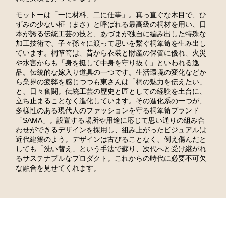
モットーは「一に材料、二に仕事」。真っ直ぐな木目で、ひ
ずみの少ない柾（まさ）と呼ばれる最高級の桐材を用い、日
本が誇る伝統工芸の技と、あづまが独自に編み出した特殊な
加工技術で、子々孫々に渡って思いを繋ぐ桐箪笥を生み出し
ています。桐箪笥は、昔から衣装と財産の保管に優れ、火災
や水害からも「身を挺して中身を守り抜く」といわれる逸
品。伝統的な嫁入り道具の一つです。生活環境の変化などか
ら業界の疲弊を感じつつも東さんは「桐の魅力を伝えたい」
と、日々奮闘。伝統工芸の歴史と匠としての経験を土台に、
立ち止まることなく進化しています。その進化系の一つが、
多様性のある現代人のファッションを守る桐箪笥ブランド
「SAMA」。設置する場所や用途に応じて思い通りの組み合
わせができるデザインを採用し、組み上がったビジュアルは
近代建築のよう。デザインは古びることなく、例え傷んだと
しても「洗い替え」という手法で蘇り、次代へと受け継がれ
るサステナブルなプロダクト。これからの時代に必要不可欠
な融合を見せてくれます。