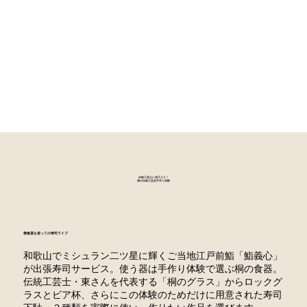
伝統工芸士に弟子入り！
桐の伝統工芸品手作り体験
桐食器を使っての寿司ライブ
和歌山でミシュラン二ツ星に輝くご当地江戸前鮨「鮨義心」
が出張寿司サービス。使う器は手作り体験で選ぶ桐の食器。
伝統工芸士・東さんを代表する「桐のグラス」からロックグ
ラスとビア杯、さらにこの体験のためだけに用意された寿司