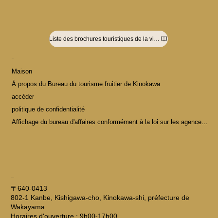
Liste des brochures touristiques de la ville de Kinokawa
MENU
Maison
À propos du Bureau du tourisme fruitier de Kinokawa
accéder
politique de confidentialité
Affichage du bureau d'affaires conformément à la loi sur les agences de voyages
ADRESSE
〒640-0413
802-1 Kanbe, Kishigawa-cho, Kinokawa-shi, préfecture de
Wakayama
Horaires d'ouverture : 9h00-17h00